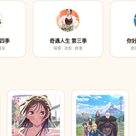
第四季
奇遇人生 第三季
你好
 真实
探索 · 治愈 · 故事
旅行