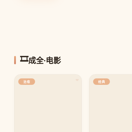
🎞️
成全·电影
❤
治愈
经典