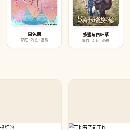
白兔糖
蜂蜜与四叶草
家庭 · 治愈 · 温暖
青春 · 治愈 · 恋爱