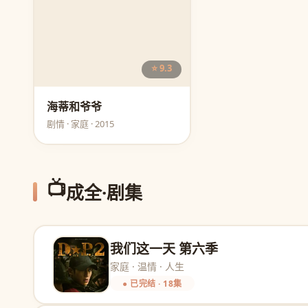
⭐ 9.3
海蒂和爷爷
剧情 · 家庭 · 2015
📺
成全·剧集
我们这一天 第六季
家庭 · 温情 · 人生
● 已完结 · 18集