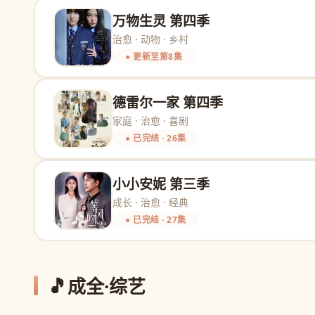
万物生灵 第四季
治愈 · 动物 · 乡村
● 更新至第8集
德雷尔一家 第四季
家庭 · 治愈 · 喜剧
● 已完结 · 26集
小小安妮 第三季
成长 · 治愈 · 经典
● 已完结 · 27集
🎵
成全·综艺