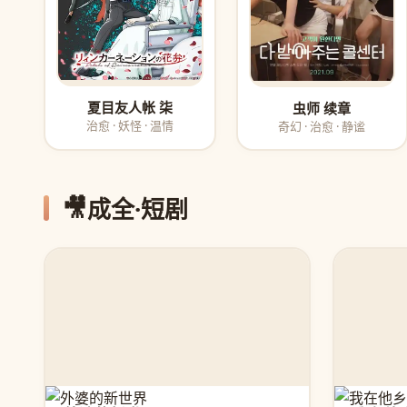
夏目友人帐 柒
虫师 续章
治愈 · 妖怪 · 温情
奇幻 · 治愈 · 静谧
🎥
成全·短剧