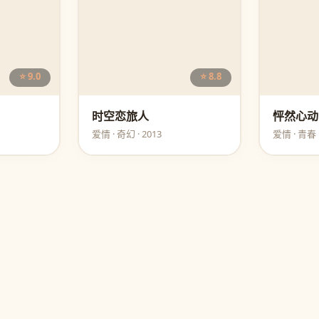
⭐ 9.0
⭐ 8.8
时空恋旅人
怦然心动
爱情 · 奇幻 · 2013
爱情 · 青春 ·