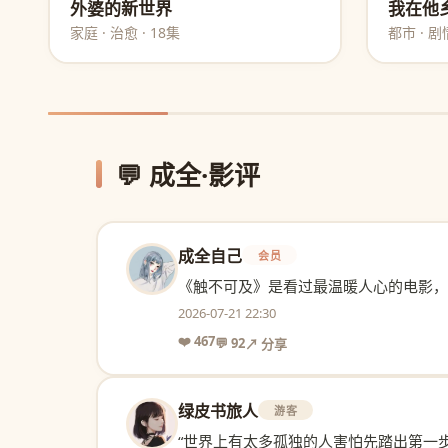
外婆的新世界
我在他
家庭 · 治愈 · 18集
都市 · 剧情
💬 成全·影评
成全自己
会员
《触不可及》是看过最温暖人心的电影，
2026-07-21 22:30
❤️ 467
💬 92
↗ 分享
绿皮书旅人
游客
“世界上有太多孤独的人害怕先踏出第一