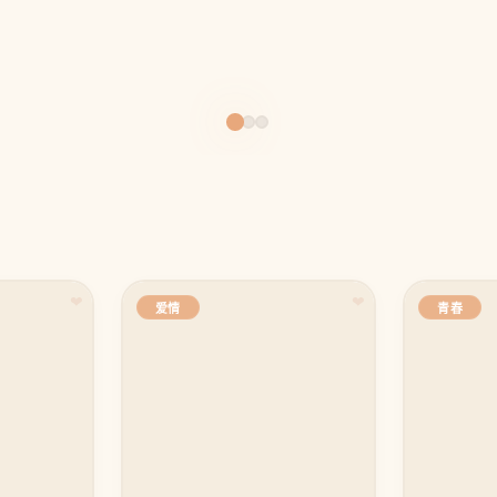
❤
❤
爱情
青春