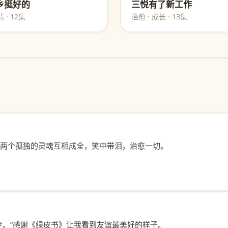
乡挺好的
三悦有了新工作
 · 12集
治愈 · 成长 · 13集
两个孤独的灵魂互相成全，笑中带泪，治愈一切。
步。”感谢《绿皮书》让我看到友谊最美好的样子。