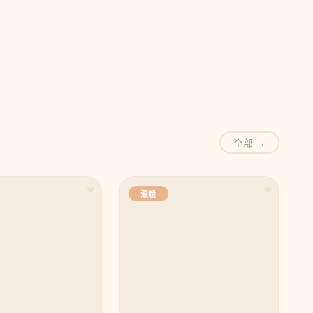
全部 →
❤
❤
温暖