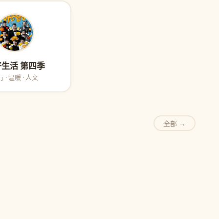
生活 第四季
 · 温暖 · 人文
全部 →