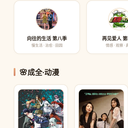
向往的生活 第八季
再见爱人 
慢生活 · 治愈 · 田园
情感 · 观察 ·
🌸
成全·动漫